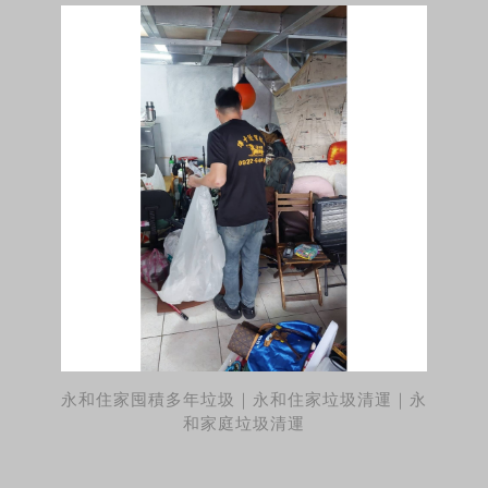
永和住家囤積多年垃圾｜永和住家垃圾清運｜永
和家庭垃圾清運