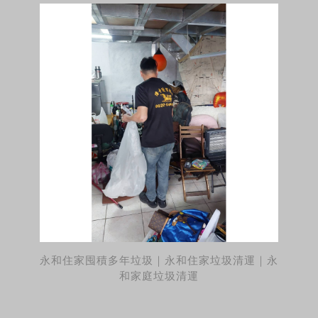
永和住家囤積多年垃圾｜永和住家垃圾清運｜永
和家庭垃圾清運